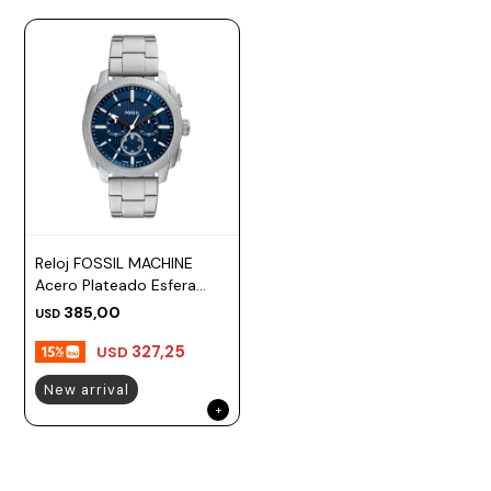
Reloj FOSSIL MACHINE
Acero Plateado Esfera
44mm
385,00
USD
327,25
USD
New arrival