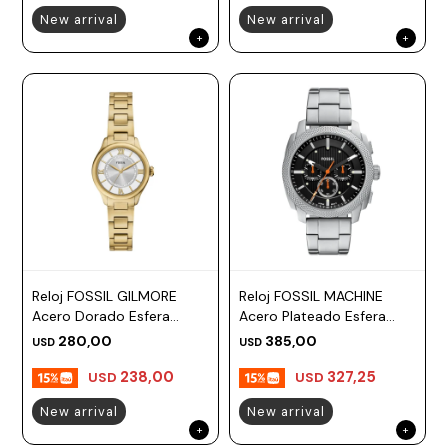
New arrival
New arrival
Reloj FOSSIL GILMORE
Reloj FOSSIL MACHINE
Acero Dorado Esfera
Acero Plateado Esfera
28mm
42mm
280,00
385,00
USD
USD
238,00
327,25
USD
USD
New arrival
New arrival