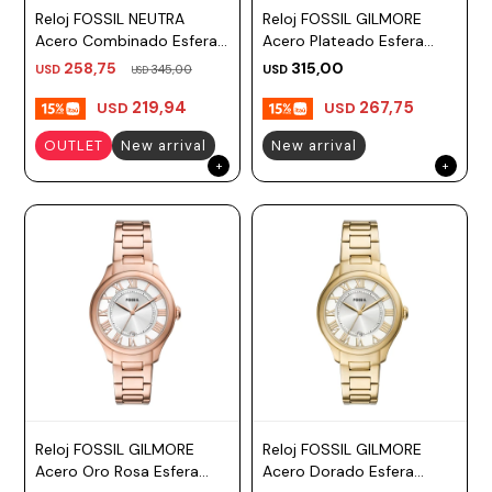
Reloj FOSSIL NEUTRA
Reloj FOSSIL GILMORE
Prune
Acero Combinado Esfera
Acero Plateado Esfera
44mm
38mm
Mistral
258,75
315,00
USD
345,00
USD
USD
Camelbak
219,94
267,75
USD
USD
Lamy
OUTLET
New arrival
New arrival
Kaweco
Reloj FOSSIL GILMORE
Reloj FOSSIL GILMORE
Acero Oro Rosa Esfera
Acero Dorado Esfera