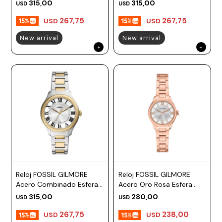
38mm
38mm
315,00
315,00
USD
USD
267,75
267,75
USD
USD
New arrival
New arrival
Reloj FOSSIL GILMORE
Reloj FOSSIL GILMORE
Acero Combinado Esfera
Acero Oro Rosa Esfera
38mm
28mm
315,00
280,00
USD
USD
267,75
238,00
USD
USD