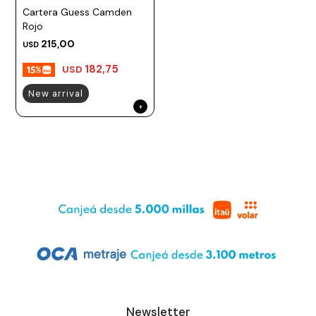
Cartera Guess Camden
Prune
Rojo
Mistral
215,00
USD
Camelbak
182,75
USD
Lamy
New arrival
Kaweco
Newsletter