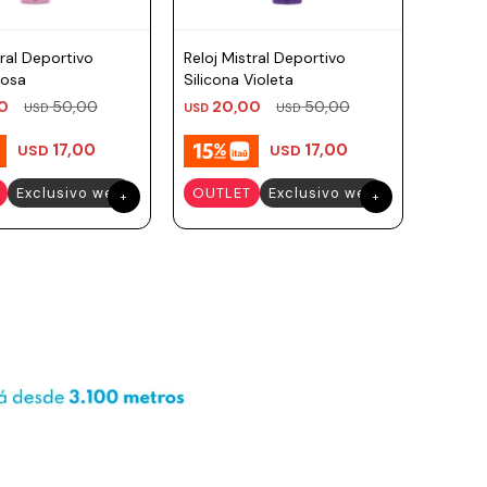
tral Deportivo
Reloj Mistral Deportivo
Rosa
Silicona Violeta
0
50,00
20,00
50,00
USD
USD
USD
17,00
17,00
USD
USD
Exclusivo web
OUTLET
Exclusivo web