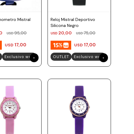
nometro Mistral
Reloj Mistral Deportivo
Silicona Negro
0
95,00
20,00
75,00
USD
USD
USD
17,00
17,00
USD
USD
Exclusivo web
OUTLET
Exclusivo web