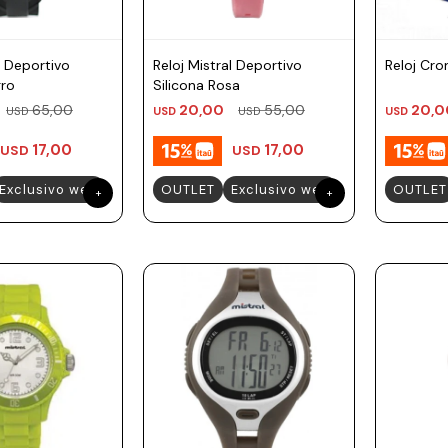
l Deportivo
Reloj Mistral Deportivo
Reloj Cro
gro
Silicona Rosa
65,00
20,00
55,00
20,0
USD
USD
USD
USD
17,00
17,00
USD
USD
Exclusivo web
OUTLET
Exclusivo web
OUTLET