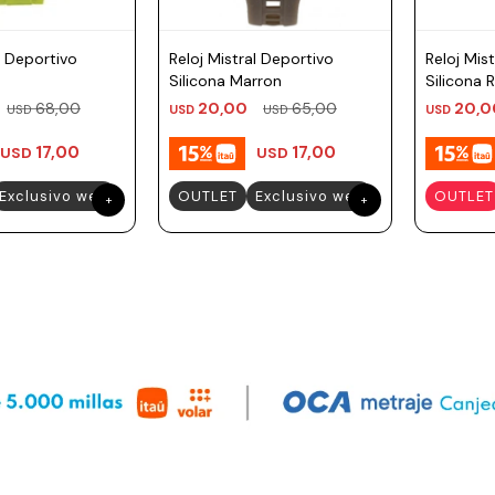
l Deportivo
Reloj Mistral Deportivo
Reloj Mis
Silicona Marron
Silicona 
68,00
20,00
65,00
20,0
USD
USD
USD
USD
17,00
17,00
USD
USD
Exclusivo web
OUTLET
Exclusivo web
OUTLET