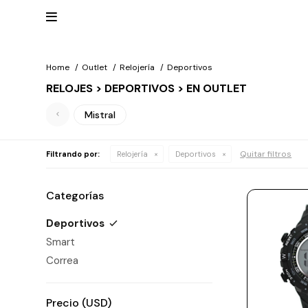

Home
Outlet
Relojería
Deportivos
RELOJES > DEPORTIVOS > EN OUTLET
Mis
datos
NUEVOS
Mis
Mistral
INGRESOS
direcciones
Mis
compras
Wish List
RELOJERÍA
Quitar filtros
Filtrando por:
Relojería
Deportivos
Salir
Clásico
MARCAS
Categorías
Fashion
Guess
Deportivos
JOYERÍA
Deportivos
Smart
Michael
Kors
Ver
CARTERAS
Correa
Smart
todo
Joyería
Marc
Correa
Jacobs
ESCRITURA
Precio
(USD)