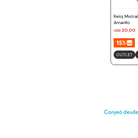
Prune
Mistral
Reloj Mistra
Amarillo
Camelbak
20,00
USD
Lamy
Kaweco
OUTLET