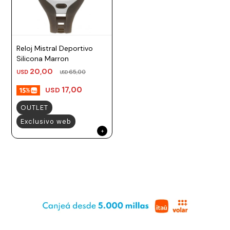
Prune
Mistral
Reloj Mistral Deportivo
Camelbak
Silicona Marron
Lamy
20,00
USD
65,00
USD
Kaweco
17,00
USD
OUTLET
Exclusivo web