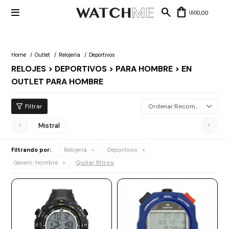

0,00
USD
Home
Outlet
Relojería
Deportivos
RELOJES > DEPORTIVOS > PARA HOMBRE > EN
Mis datos
OUTLET PARA HOMBRE
Mis
NUEVOS
direcciones
INGRESOS
Mis compras
Wish List
Recomendados
Salir
RELOJERÍA
Mistral
Clásico
Filtrando por:
Relojería
Deportivos
MARCAS
Quitar filtros
Genero:
Hombre
Fashion
Guess
JOYERÍA
Deportivos
Michael
Kors
Ver
CARTERAS
Smart
todo
Joyería
Marc
Correa
Jacobs