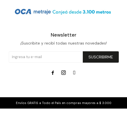
Prune
Mistral
Camelbak
Newsletter
Lamy
¡Suscribite y recibí todas nuestras novedades!
Kaweco
SUSCRIBIRME



Envíos GRATIS a Todo el País en compras mayores a $ 3.000