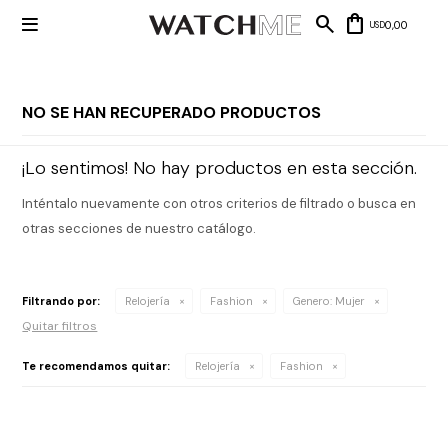

0,00
USD
NO SE HAN RECUPERADO PRODUCTOS
Mis datos
Mis
¡Lo sentimos! No hay productos en esta sección.
NUEVOS
direcciones
INGRESOS
Mis compras
Inténtalo nuevamente con otros criterios de filtrado o busca en
Wish List
Salir
otras secciones de nuestro catálogo.
RELOJERÍA
Clásico
MARCAS
Filtrando por:
Relojería
Fashion
Genero:
Mujer
Fashion
Quitar filtros
Guess
JOYERÍA
Deportivos
Te recomendamos quitar:
Relojería
Fashion
Michael
Kors
Ver
CARTERAS
Smart
todo
Joyería
Marc
Correa
Jacobs