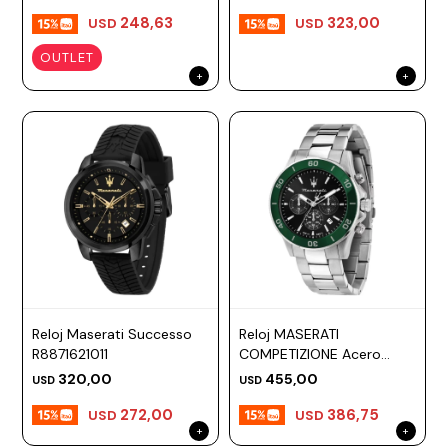
248,63
323,00
USD
USD
OUTLET
Reloj Maserati Successo
Reloj MASERATI
R8871621011
COMPETIZIONE Acero
Plateado Esfera 43mm
320,00
455,00
USD
USD
272,00
386,75
USD
USD