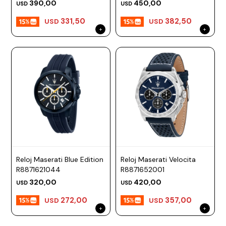
390,00
450,00
USD
USD
331,50
382,50
USD
USD
Reloj Maserati Blue Edition
Reloj Maserati Velocita
R8871621044
R8871652001
320,00
420,00
USD
USD
272,00
357,00
USD
USD