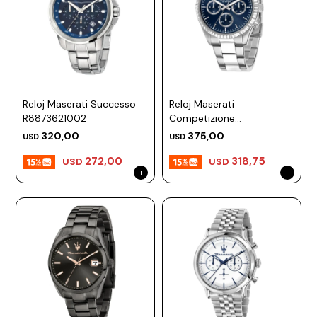
Reloj Maserati Successo
Reloj Maserati
R8873621002
Competizione
R8853100022
320,00
375,00
USD
USD
272,00
318,75
USD
USD