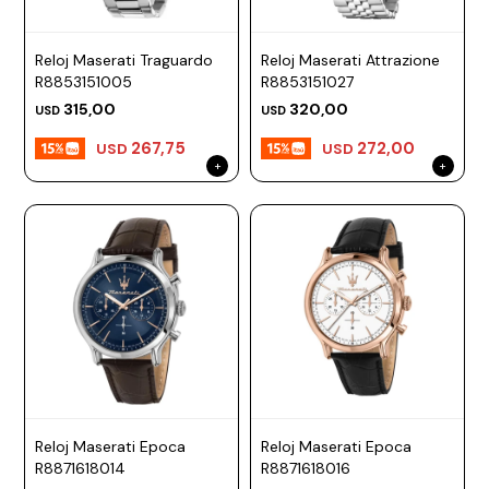
Reloj Maserati Traguardo
Reloj Maserati Attrazione
R8853151005
R8853151027
315,00
320,00
USD
USD
267,75
272,00
USD
USD
Reloj Maserati Epoca
Reloj Maserati Epoca
R8871618014
R8871618016