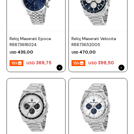
Reloj Maserati Epoca
Reloj Maserati Velocita
R8873618024
R8873652005
435,00
470,00
USD
USD
369,75
399,50
USD
USD