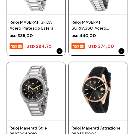
ESCRITURA
Ver
Loria
todo
Studio
Pluma
HIDRATACIÓN
Relojes
Reloj MASERATI SFIDA
Reloj MASERATI
Casio
Repuestos
Acero Plateado Esfera
SORPASSO Acero
Metal
MOCHILAS
44mm
Plateado Esfera 42mm
Fossil
Bolígrafo
335,00
440,00
USD
USD
Plastico
ACCESORIOS
284,75
374,00
Skagen
Rollerball
USD
USD
Accesorios
Rosefield
Lápiz
Encendedores
OUTLET
mecánico
Maserati
Lentes
de
BLOG
Armani
sol
Exchange
Ver
WATCHME
Emporio
todo
EN
Armani
accesorios
VIVO
Zippo
Jansport
Empresa
Compra
Blog
Reloj Maserati Stile
Reloj Maserati Attrazione
Karvik