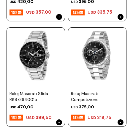
R8853100019
420,00
395,00
USD
USD
357,00
335,75
USD
USD
Reloj Maserati Sfida
Reloj Maserati
R8873640015
Competizione
R8853100023
470,00
375,00
USD
USD
399,50
318,75
USD
USD