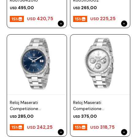
R8873642010
R8851151002
Prune
495,00
265,00
USD
USD
420,75
225,25
Mistral
USD
USD
Camelbak
Lamy
Kaweco
Reloj Maserati
Reloj Maserati
Competizione
Competizione
R8853100029
R8853100041
285,00
375,00
USD
USD
242,25
318,75
USD
USD