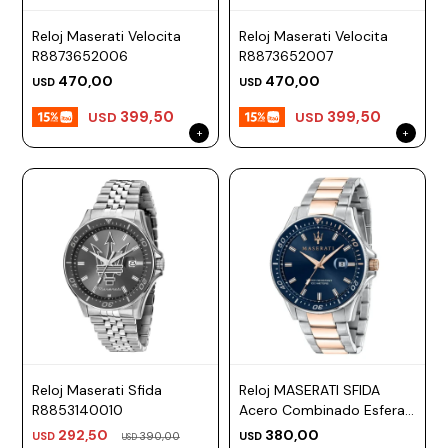
Reloj Maserati Velocita
Reloj Maserati Velocita
R8873652006
R8873652007
470,00
470,00
USD
USD
399,50
399,50
USD
USD
Reloj Maserati Sfida
Reloj MASERATI SFIDA
R8853140010
Acero Combinado Esfera
44mm
292,50
380,00
USD
390,00
USD
USD