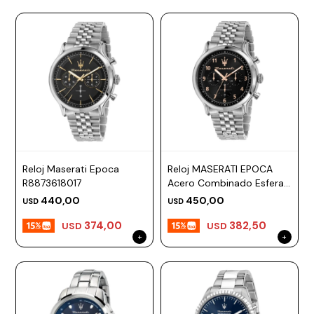
Reloj Maserati Epoca
Reloj MASERATI EPOCA
R8873618017
Acero Combinado Esfera
42mm
440,00
450,00
USD
USD
374,00
382,50
USD
USD