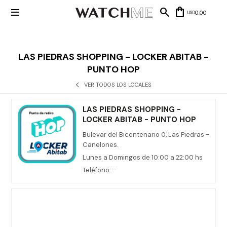

0,00
USD
LAS PIEDRAS SHOPPING - LOCKER ABITAB -
PUNTO HOP
Mis datos
Mis
VER TODOS LOS LOCALES
NUEVOS
direcciones
INGRESOS
Mis compras
Wish List
LAS PIEDRAS SHOPPING -
Salir
LOCKER ABITAB - PUNTO HOP
RELOJERÍA
Bulevar del Bicentenario 0, Las Piedras -
Canelones.
Clásico
MARCAS
Lunes a Domingos de 10:00 a 22:00 hs
Fashion
Teléfono: -
Guess
JOYERÍA
Deportivos
Michael
Kors
Ver
CARTERAS
Smart
todo
Joyería
Marc
Correa
Jacobs