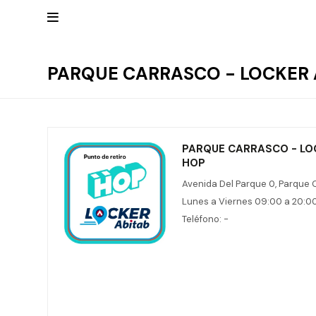

PARQUE CARRASCO - LOCKER 
Mis
datos
NUEVOS
Mis
INGRESOS
direcciones
Mis
compras
PARQUE CARRASCO - LO
Wish List
RELOJERÍA
HOP
Salir
Avenida Del Parque 0, Parque 
Clásico
MARCAS
Lunes a Viernes 09:00 a 20:0
Fashion
Teléfono: -
Guess
JOYERÍA
Deportivos
Michael
Kors
Ver
CARTERAS
Smart
todo
Joyería
Marc
Correa
Jacobs
ESCRITURA