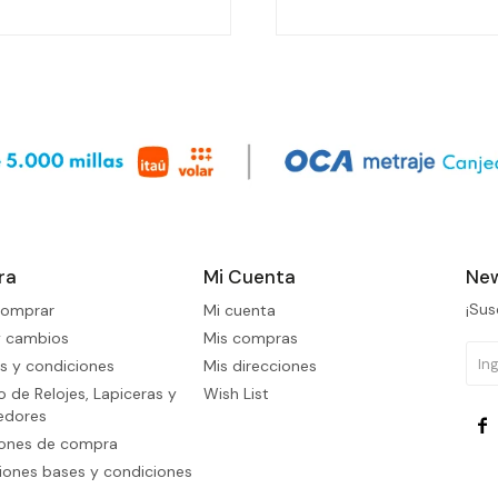
ra
Mi Cuenta
New
¡Sus
omprar
Mi cuenta
y cambios
Mis compras
s y condiciones
Mis direcciones
 de Relojes, Lapiceras y
Wish List
edores

iones de compra
ones bases y condiciones