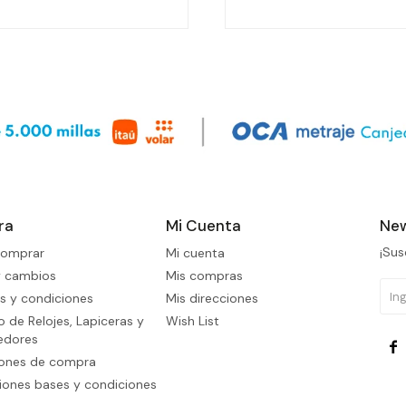
ra
Mi Cuenta
New
¡Sus
omprar
Mi cuenta
y cambios
Mis compras
s y condiciones
Mis direcciones
 de Relojes, Lapiceras y
Wish List
edores

iones de compra
ones bases y condiciones