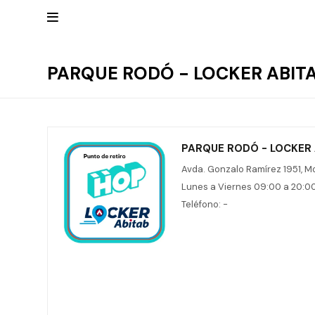

PARQUE RODÓ - LOCKER ABIT
Mis
datos
NUEVOS
Mis
INGRESOS
direcciones
Mis
compras
PARQUE RODÓ - LOCKER 
Wish List
RELOJERÍA
Salir
Avda. Gonzalo Ramírez 1951, M
Lunes a Viernes 09:00 a 20:0
Clásico
MARCAS
Teléfono: -
Fashion
Guess
JOYERÍA
Deportivos
Michael
Kors
Ver
CARTERAS
Smart
todo
Joyería
Marc
Correa
Jacobs
ESCRITURA