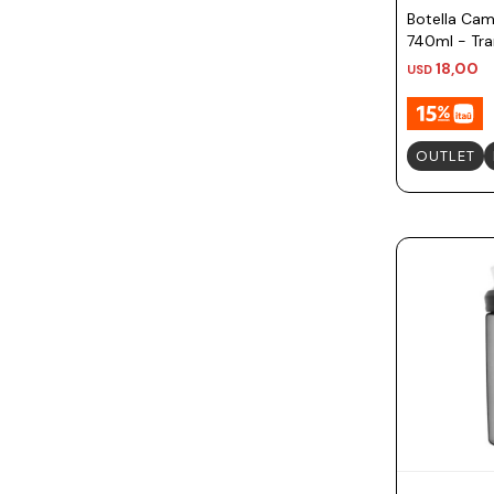
Botella Ca
740ml - Tr
18,00
USD
OUTLET