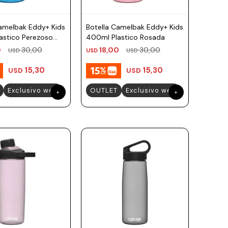
Camelbak Eddy+ Kids
Botella Camelbak Eddy+ Kids
astico Perezoso
400ml Plastico Rosada
0
30,00
18,00
30,00
USD
USD
USD
15,30
15,30
USD
USD
Exclusivo web
OUTLET
Exclusivo web