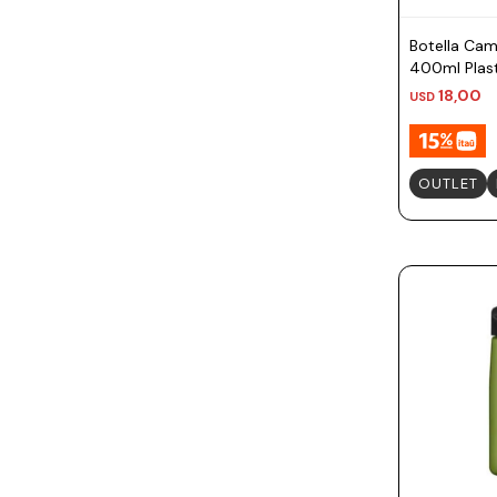
Botella Cam
400ml Plast
Musicales
18,00
USD
OUTLET