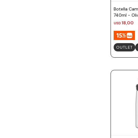
Botella Cam
740ml - Oli
18,00
USD
OUTLET