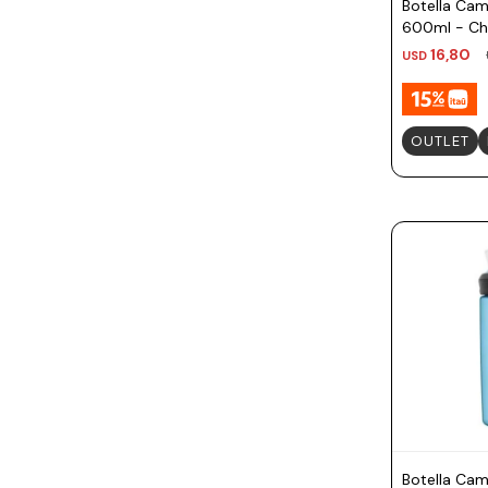
Botella Ca
600ml - Ch
16,80
USD
OUTLET
Botella Ca