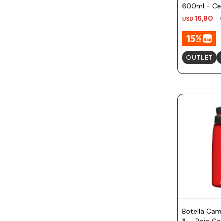
600ml - Ce
16,80
USD
OUTLET
Botella Ca