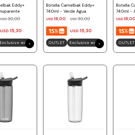
melbak Eddy+
Botella Camelbak Eddy+
Botella 
ansparente
740ml - Verde Agua
740ml - 
30,00
18,00
30,00
18,0
USD
USD
USD
USD
15,30
15,30
USD
USD
Exclusivo web
OUTLET
Exclusivo web
OUTLET