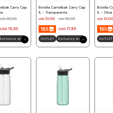
elbak Carry Cap
Botella Camelbak Carry Cap
Botella 
va
1L - Transparente
1L - Oliva
30,00
21,00
35,00
21,0
USD
USD
USD
USD
15,30
17,85
USD
USD
Exclusivo web
OUTLET
Exclusivo web
OUTLET