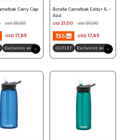
Camelbak Carry Cap
Botella Camelbak Eddy+ 1L -
Azul
0
35,00
21,00
35,00
USD
USD
USD
17,85
17,85
USD
USD
Exclusivo web
OUTLET
Exclusivo web