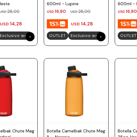
leste
600ml - Lupine
600ml - 
28,00
16,80
28,00
16,80
USD
USD
USD
USD
14,28
14,28
USD
USD
Exclusivo web
OUTLET
Exclusivo web
OUTLET
melbak Chute Mag
Botella Camelbak Chute Mag
Botella 