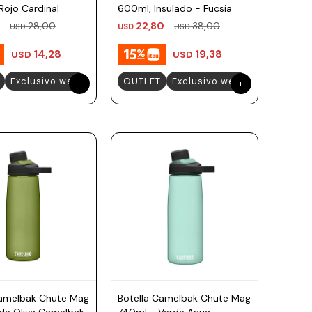
Rojo Cardinal
600ml, Insulado - Fucsia
28,00
22,80
38,00
USD
USD
USD
14,28
19,38
USD
USD
Exclusivo web
OUTLET
Exclusivo web
Camelbak Chute Mag
Botella Camelbak Chute Mag