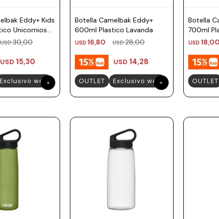
elbak Eddy+ Kids
Botella Camelbak Eddy+
Botella 
ico Unicornios
600ml Plastico Lavanda
700ml Pl
30,00
16,80
28,00
18,0
USD
USD
USD
USD
15,30
14,28
USD
USD
Exclusivo web
OUTLET
Exclusivo web
OUTLET