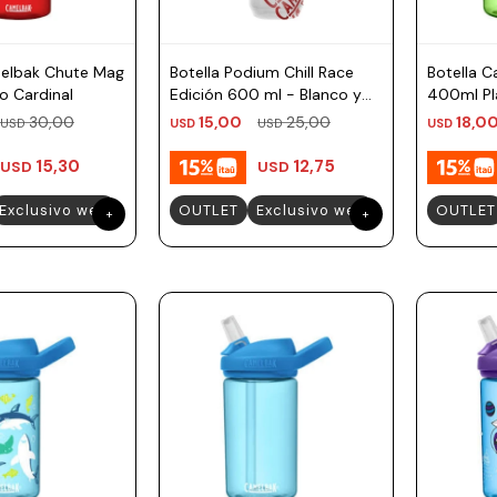
melbak Chute Mag
Botella Podium Chill Race
Botella 
o Cardinal
Edición 600 ml - Blanco y
400ml Pla
Rojo
30,00
15,00
25,00
18,0
USD
USD
USD
USD
15,30
12,75
USD
USD
Exclusivo web
OUTLET
Exclusivo web
OUTLET