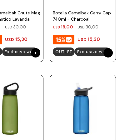
Camelbak Chute Mag
Botella Camelbak Carry Cap
astico Lavanda
740ml - Charcoal
0
30,00
18,00
30,00
USD
USD
USD
15,30
15,30
USD
USD
Exclusivo web
OUTLET
Exclusivo web