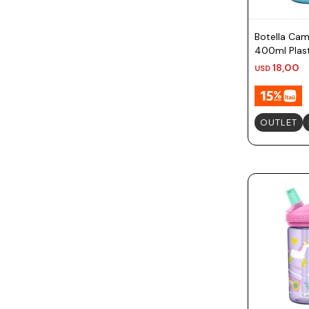
Prune
Mistral
Botella Cam
400ml Plast
Camelbak
Mantas
18,00
USD
Lamy
Kaweco
OUTLET