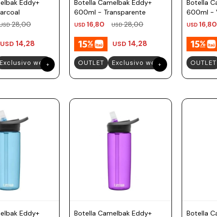
melbak Eddy+
Botella Camelbak Eddy+
Botella 
arcoal
600ml - Transparente
600ml - 
28,00
16,80
28,00
16,80
USD
USD
USD
USD
14,28
14,28
USD
USD
Exclusivo web
OUTLET
Exclusivo web
OUTLET
melbak Eddy+
Botella Camelbak Eddy+
Botella 