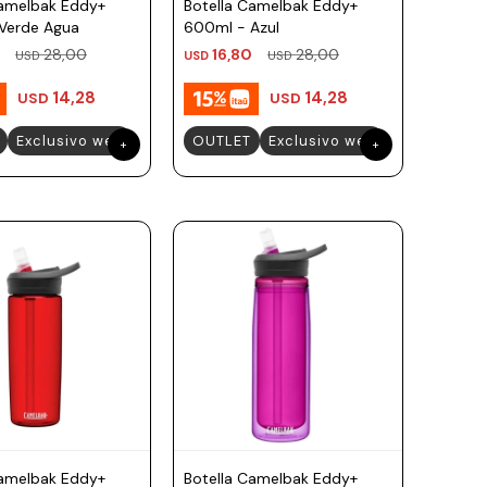
Camelbak Eddy+
Botella Camelbak Eddy+
Verde Agua
600ml - Azul
28,00
16,80
28,00
USD
USD
USD
14,28
14,28
USD
USD
Exclusivo web
OUTLET
Exclusivo web
Camelbak Eddy+
Botella Camelbak Eddy+