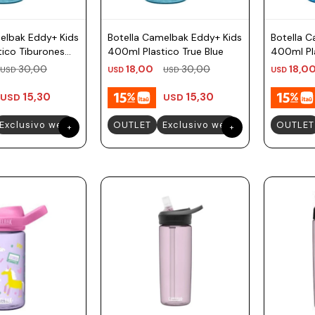
elbak Eddy+ Kids
Botella Camelbak Eddy+ Kids
Botella 
ico Tiburones
400ml Plastico True Blue
400ml Pl
Espacial
30,00
18,00
30,00
18,0
USD
USD
USD
USD
15,30
15,30
USD
USD
Exclusivo web
OUTLET
Exclusivo web
OUTLET