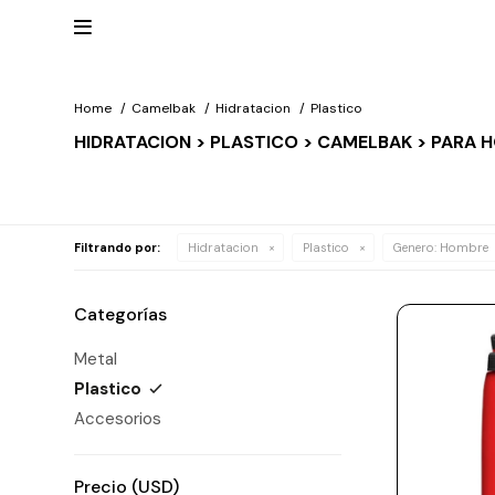

Home
Camelbak
Hidratacion
Plastico
HIDRATACION > PLASTICO > CAMELBAK > PARA 
Mis
datos
NUEVOS
Mis
INGRESOS
direcciones
Mis
compras
Wish List
RELOJERÍA
Filtrando por:
Hidratacion
Plastico
Genero:
Hombre
Salir
Clásico
MARCAS
Categorías
Fashion
Guess
Metal
JOYERÍA
Deportivos
Plastico
Michael
Kors
Ver
CARTERAS
Accesorios
Smart
todo
Joyería
Marc
Correa
Jacobs
ESCRITURA
Precio
(USD)