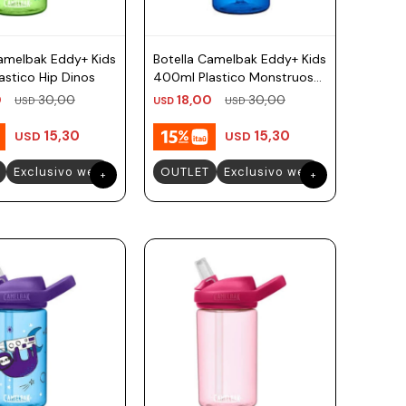
Camelbak Eddy+ Kids
Botella Camelbak Eddy+ Kids
stico Hip Dinos
400ml Plastico Monstruos
Skaters
0
30,00
18,00
30,00
USD
USD
USD
15,30
15,30
USD
USD
Exclusivo web
OUTLET
Exclusivo web