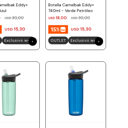
Camelbak Eddy+
Botella Camelbak Eddy+
Azul
740ml - Verde Petróleo
0
30,00
18,00
30,00
USD
USD
USD
15,30
15,30
USD
USD
Exclusivo web
OUTLET
Exclusivo web