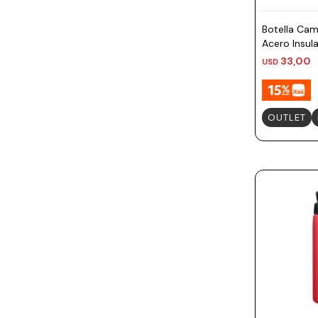
Botella Cam
Acero Insul
350ml
33,00
USD
OUTLET