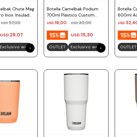
melbak Chute Mag
Botella Camelbak Podium
Botella 
o Inox. Insulado
700ml Plastico Custom
600ml Ac
lvaje
White
57,00
18,00
30,00
32,4
USD
USD
USD
USD
29,07
15,30
USD
USD
Exclusivo web
OUTLET
Exclusivo web
OUTLET