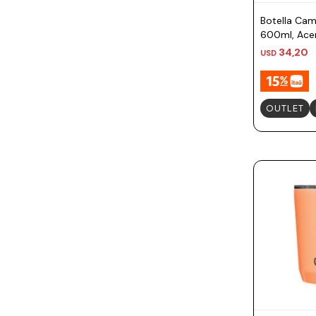
Botella Ca
600ml, Acer
- Frutilla Sa
34,20
USD
OUTLET