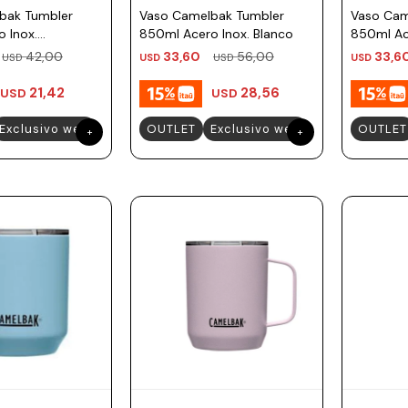
bak Tumbler
Vaso Camelbak Tumbler
Vaso Cam
 Inox.
850ml Acero Inox. Blanco
850ml Ac
42,00
33,60
56,00
33,6
USD
USD
USD
USD
21,42
28,56
USD
USD
Exclusivo web
OUTLET
Exclusivo web
OUTLET