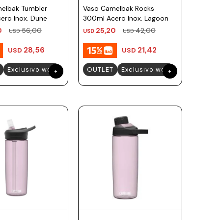
elbak Tumbler
Vaso Camelbak Rocks
ero Inox. Dune
300ml Acero Inox. Lagoon
0
56,00
25,20
42,00
USD
USD
USD
28,56
21,42
USD
USD
Exclusivo web
OUTLET
Exclusivo web