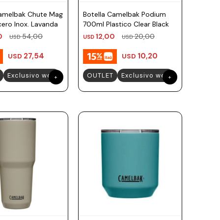
Camelbak Chute Mag
Botella Camelbak Podium
ero Inox. Lavanda
700ml Plastico Clear Black
0
54,00
12,00
20,00
USD
USD
USD
27,54
10,20
USD
USD
Exclusivo web
OUTLET
Exclusivo web