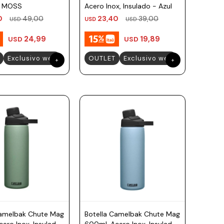
- MOSS
Acero Inox, Insulado - Azul
0
49,00
23,40
39,00
USD
USD
USD
24,99
19,89
USD
USD
Exclusivo web
OUTLET
Exclusivo web
Camelbak Chute Mag
Botella Camelbak Chute Mag