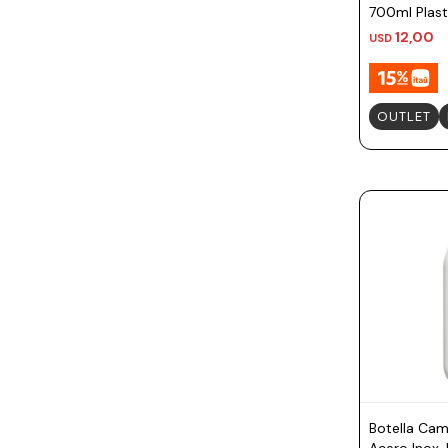
700ml Plast
Summer
12,00
USD
OUTLET
Botella Cam