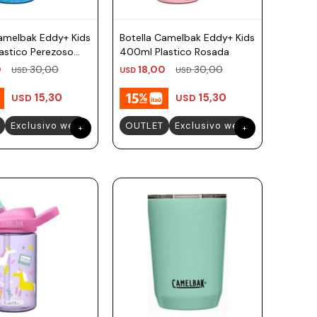
Camelbak Eddy+ Kids
Botella Camelbak Eddy+ Kids
astico Perezoso
400ml Plastico Rosada
0
30,00
18,00
30,00
USD
USD
USD
15,30
15,30
USD
USD
Exclusivo web
OUTLET
Exclusivo web