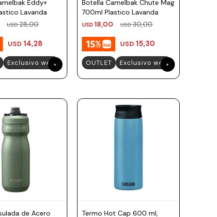
Camelbak Eddy+
Botella Camelbak Chute Mag
astico Lavanda
700ml Plastico Lavanda
28,00
18,00
30,00
USD
USD
USD
14,28
15,30
USD
USD
Exclusivo web
OUTLET
Exclusivo web
nsulada de Acero
Termo Hot Cap 600 ml,