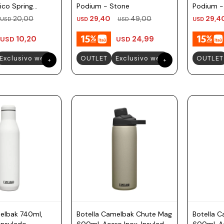
ico Spring
Podium - Stone
Podium 
20,00
29,40
49,00
29,4
USD
USD
USD
USD
10,20
24,99
USD
USD
Exclusivo web
OUTLET
Exclusivo web
OUTLET
elbak 740ml,
Botella Camelbak Chute Mag
Botella 