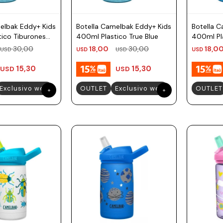
elbak Eddy+ Kids
Botella Camelbak Eddy+ Kids
Botella 
ico Tiburones
400ml Plastico True Blue
400ml Pl
Espacial
30,00
18,00
30,00
18,0
USD
USD
USD
USD
15,30
15,30
USD
USD
Exclusivo web
OUTLET
Exclusivo web
OUTLET