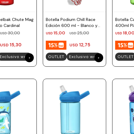
melbak Chute Mag
Botella Podium Chill Race
Botella 
o Cardinal
Edición 600 ml - Blanco y
400ml Pla
Rojo
30,00
15,00
25,00
18,0
USD
USD
USD
USD
15,30
12,75
USD
USD
Exclusivo web
OUTLET
Exclusivo web
OUTLET