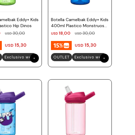
Camelbak Eddy+ Kids
Botella Camelbak Eddy+ Kids
stico Hip Dinos
400ml Plastico Monstruos
Skaters
0
30,00
18,00
30,00
USD
USD
USD
15,30
15,30
USD
USD
Exclusivo web
OUTLET
Exclusivo web