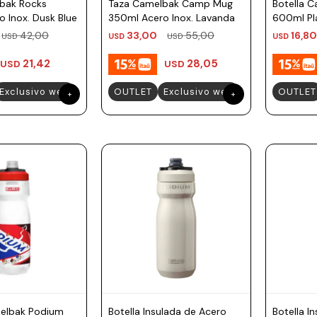
bak Rocks
Taza Camelbak Camp Mug
Botella 
 Inox. Dusk Blue
350ml Acero Inox. Lavanda
600ml Pl
42,00
33,00
55,00
16,80
USD
USD
USD
USD
21,42
28,05
USD
USD
Exclusivo web
OUTLET
Exclusivo web
OUTLET
melbak Podium
Botella Insulada de Acero
Botella I