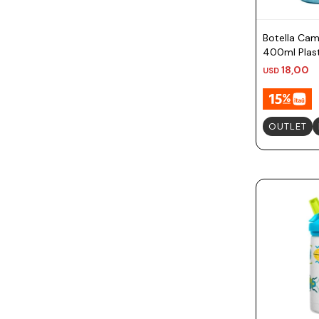
Prune
Mistral
Botella Cam
400ml Plast
Camelbak
Mantas
18,00
USD
Lamy
Kaweco
OUTLET