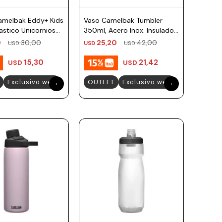
Camelbak Eddy+ Kids
Vaso Camelbak Tumbler
stico Unicornios
350ml, Acero Inox. Insulado
s
- Verde Agua
0
30,00
25,20
42,00
USD
USD
USD
15,30
21,42
USD
USD
Exclusivo web
OUTLET
Exclusivo web