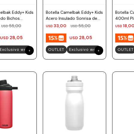
elbak Eddy+ Kids
Botella Camelbak Eddy+ Kids
Botella 
ado Bichos
Acero Insulado Sonrisa de
400ml Pla
Planetas 350ml
Musicale
55,00
33,00
55,00
18,0
USD
USD
USD
USD
28,05
28,05
USD
USD
Exclusivo web
OUTLET
Exclusivo web
OUTLET