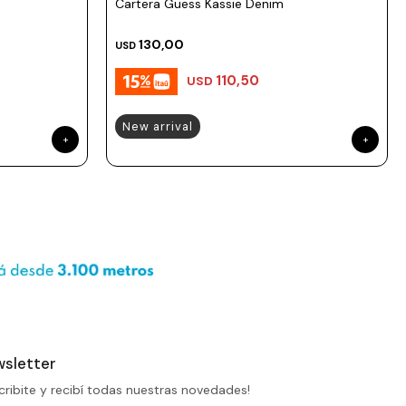
Cartera Guess Kassie Denim
130,00
USD
110,50
USD
New arrival
sletter
cribite y recibí todas nuestras novedades!