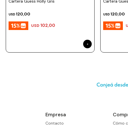
Cartera Guess Holly Gris
Cartera Gues
120,00
120,00
USD
USD
102,00
USD
Empresa
Comp
Contacto
Cómo c