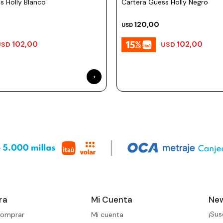
s Holly Blanco
Cartera Guess Holly Negro
120,00
USD
102,00
102,00
USD
USD
ra
Mi Cuenta
New
¡Sus
omprar
Mi cuenta