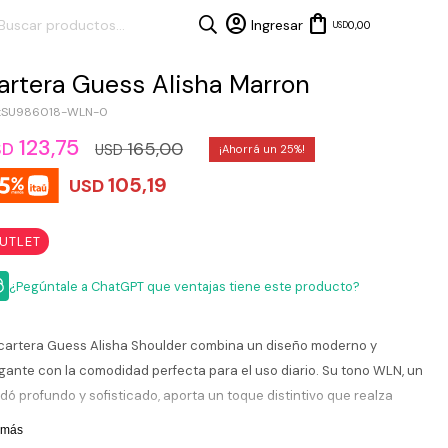
0,00
USD
artera Guess Alisha Marron
SU986018-WLN-0
123,75
165,00
SD
USD
25
105,19
USD
UTLET
¿Pegúntale a ChatGPT que ventajas tiene este producto?
cartera Guess Alisha Shoulder combina un diseño moderno y
gante con la comodidad perfecta para el uso diario. Su tono WLN, un
dó profundo y sofisticado, aporta un toque distintivo que realza
lquier look, mientras que los detalles metálicos y el logo frontal
 más
tienen la esencia clásica de Guess. Su formato amplio permite