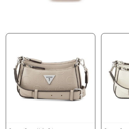
Prune
Mistral
Camelbak
Lamy
Kaweco