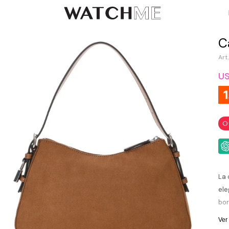
C
U
O
La 
ele
bor
cua
Ver
man