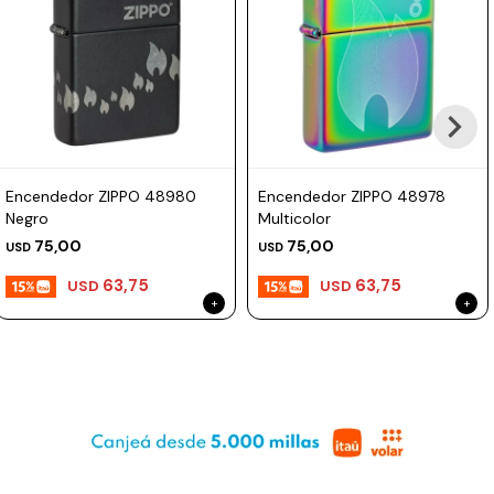
Prune
Mistral
Camelbak
Lamy
Kaweco
Encendedor ZIPPO 48980
Encendedor ZIPPO 48978
Negro
Multicolor
75,00
75,00
USD
USD
63,75
63,75
USD
USD