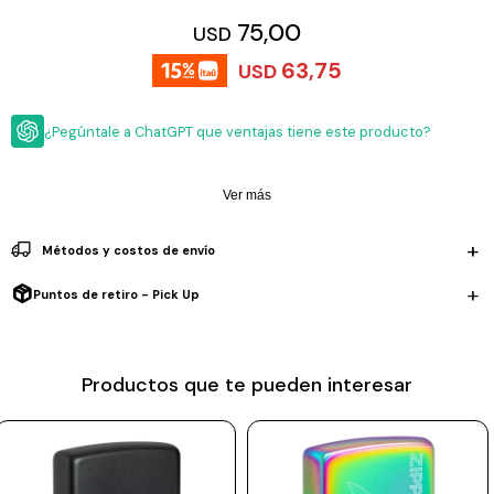
ESCRITURA
Ver
75,00
USD
Loria
todo
Studio
Pluma
HIDRATACIÓN
Relojes
63,75
USD
Casio
Repuestos
Metal
MOCHILAS
Fossil
Bolígrafo
¿Pegúntale a ChatGPT que ventajas tiene este producto?
Plastico
ACCESORIOS
Skagen
Rollerball
Accesorios
Ver más
Rosefield
Lápiz
Encendedores
OUTLET
mecánico
Maserati
Métodos y costos de envío
Lentes
de
BLOG
Armani
sol
Puntos de retiro - Pick Up
Exchange
Ver
WATCHME
Emporio
todo
EN
Armani
accesorios
Productos que te pueden interesar
VIVO
Zippo
Jansport
Empresa
Compra
Blog
Karvik