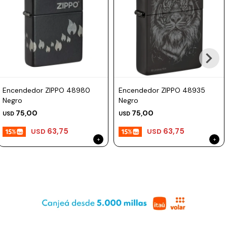
Prune
Mistral
Camelbak
Lamy
Kaweco
Encendedor ZIPPO 48980
Encendedor ZIPPO 48935
Negro
Negro
75,00
75,00
USD
USD
63,75
63,75
USD
USD