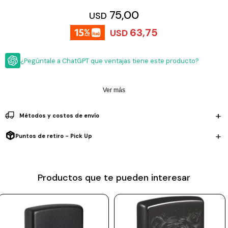
ESCRITURA
Ver
75,00
USD
Loria
todo
Studio
Pluma
HIDRATACIÓN
Relojes
63,75
USD
Casio
Repuestos
Metal
MOCHILAS
Fossil
Bolígrafo
¿Pegúntale a ChatGPT que ventajas tiene este producto?
Plastico
ACCESORIOS
Skagen
Rollerball
Accesorios
Ver más
Rosefield
Lápiz
Encendedores
OUTLET
mecánico
Maserati
Métodos y costos de envío
Lentes
de
BLOG
Armani
sol
Puntos de retiro - Pick Up
Exchange
Ver
WATCHME
Emporio
todo
EN
Armani
accesorios
Productos que te pueden interesar
VIVO
Zippo
Jansport
Empresa
Compra
Blog
Karvik