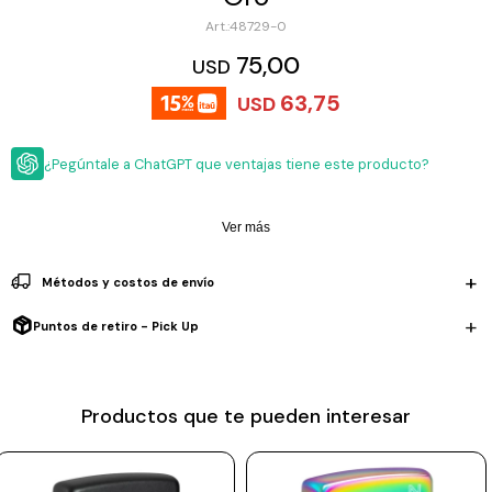
ESCRITURA
Ver
48729-0
Loria
todo
Studio
Pluma
HIDRATACIÓN
Relojes
75,00
USD
Casio
Repuestos
63,75
USD
Metal
MOCHILAS
Fossil
Bolígrafo
Plastico
¿Pegúntale a ChatGPT que ventajas tiene este producto?
ACCESORIOS
Skagen
Rollerball
Accesorios
Rosefield
Lápiz
Encendedores
OUTLET
mecánico
Ver más
Maserati
Lentes
de
BLOG
Métodos y costos de envío
Armani
sol
Exchange
Puntos de retiro - Pick Up
Ver
WATCHME
Emporio
todo
EN
Armani
accesorios
VIVO
Zippo
Productos que te pueden interesar
Jansport
Empresa
Compra
Blog
Karvik