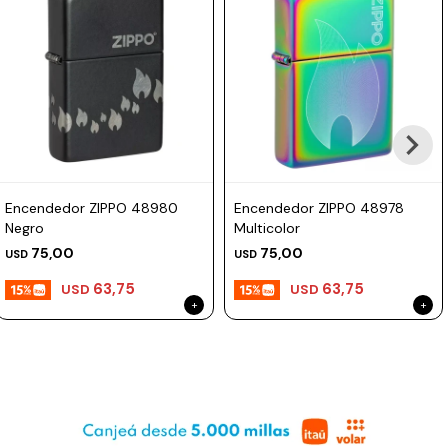
Prune
Mistral
Camelbak
Lamy
Kaweco
Encendedor ZIPPO 48980
Encendedor ZIPPO 48978
Negro
Multicolor
75,00
75,00
USD
USD
63,75
63,75
USD
USD