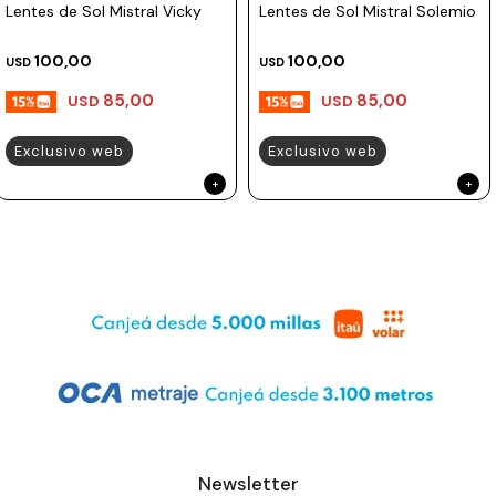
Lentes de Sol Mistral Vicky
Lentes de Sol Mistral Solemio
Prune
100,00
100,00
USD
USD
Mistral
85,00
85,00
USD
USD
Camelbak
Lamy
Exclusivo web
Exclusivo web
Kaweco
Newsletter