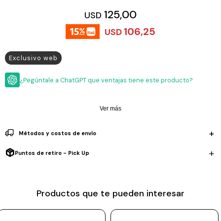
ESCRITURA
Ver
125,00
USD
Loria
todo
Studio
Pluma
HIDRATACIÓN
Relojes
106,25
USD
Casio
Repuestos
Metal
MOCHILAS
Exclusivo web
Fossil
Bolígrafo
Plastico
ACCESORIOS
Skagen
Rollerball
¿Pegúntale a ChatGPT que ventajas tiene este producto?
Accesorios
Rosefield
Lápiz
Encendedores
OUTLET
mecánico
Ver más
Maserati
Lentes
de
BLOG
Armani
sol
Métodos y costos de envío
Exchange
Ver
WATCHME
Puntos de retiro - Pick Up
Emporio
todo
EN
Armani
accesorios
VIVO
Zippo
Productos que te pueden interesar
Jansport
Empresa
Compra
Blog
Karvik