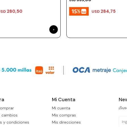
USD
280,50
284,75
USD
USD
ra
Mi Cuenta
New
¡Sus
omprar
Mi cuenta
y cambios
Mis compras
s y condiciones
Mis direcciones