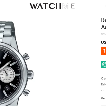
R
A
U
Cas
Esf
ino
man
Ver
de 