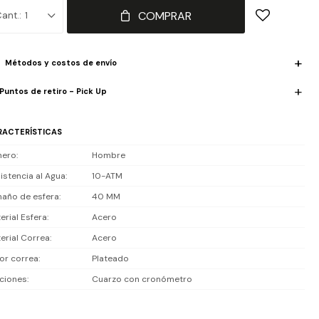
or de fecha, ideal para uso urbano activo y combinaciones casuales
COMPRAR
1
ormales.
istencia al agua: 100 m (10 ATM), apto para lluvia, salpicaduras y
Métodos y costos de envío
ación suave; no es buceo profesional.
Puntos de retiro - Pick Up
luye 1 año de garantía la maquinaria.
RACTERÍSTICAS
nero
Hombre
istencia al Agua
10-ATM
año de esfera
40 MM
erial Esfera
Acero
erial Correa
Acero
or correa
Plateado
ciones
Cuarzo con cronómetro