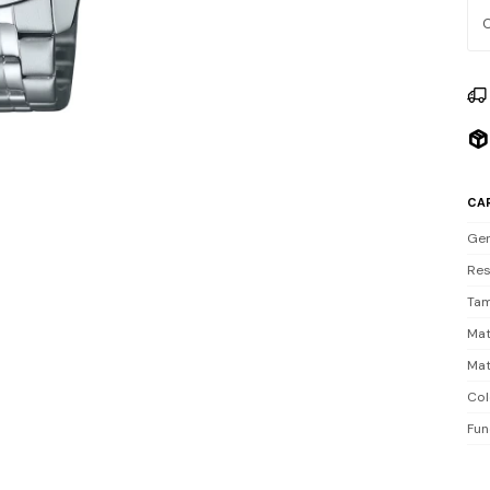
vis
o f
Res
nat
Inc
CA
Ge
Res
Tam
Mat
Mat
Col
Fun