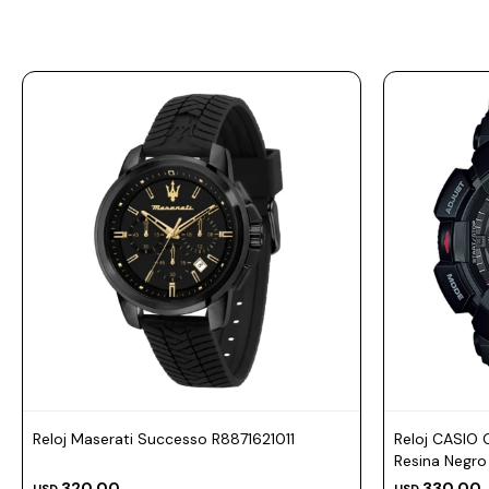
Prune
Mistral
Camelbak
Lamy
Kaweco
Reloj Maserati Successo R8871621011
Reloj CASIO
Resina Negr
320,00
330,00