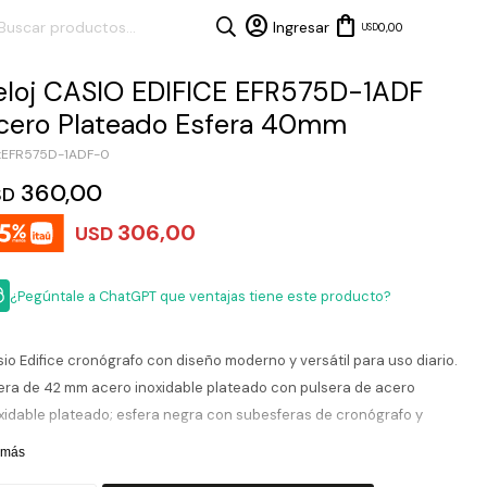
0,00
USD
eloj CASIO EDIFICE EFR575D-1ADF
cero Plateado Esfera 40mm
EFR575D-1ADF-0
360,00
SD
306,00
USD
¿Pegúntale a ChatGPT que ventajas tiene este producto?
io Edifice cronógrafo con diseño moderno y versátil para uso diario.
era de 42 mm acero inoxidable plateado con pulsera de acero
xidable plateado; esfera negra con subesferas de cronógrafo y
ecillas contrastadas, protegida por cristal mineral resiste. Movimito
 más
cuarzo japonés confiable con funciones de cronómetro de 1/10 s y