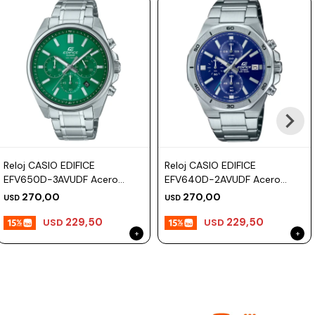
Reloj CASIO EDIFICE
Reloj CASIO EDIFICE
EFV650D-3AVUDF Acero
EFV640D-2AVUDF Acero
Plateado Esfera 43mm
Plateado Esfera 44mm
270,00
270,00
USD
USD
229,50
229,50
USD
USD