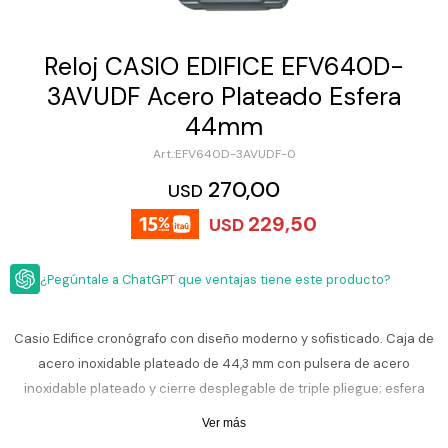
ESCRITURA
Ver
Loria
todo
Studio
Pluma
HIDRATACIÓN
Relojes
Reloj CASIO EDIFICE EFV640D-
Casio
Repuestos
3AVUDF Acero Plateado Esfera
Metal
MOCHILAS
Fossil
Bolígrafo
44mm
Plastico
ACCESORIOS
Skagen
Rollerball
EFV640D-3AVUDF-0
Accesorios
270,00
USD
Rosefield
Lápiz
Encendedores
OUTLET
mecánico
229,50
USD
Maserati
Lentes
de
BLOG
Armani
sol
Exchange
¿Pegúntale a ChatGPT que ventajas tiene este producto?
Ver
WATCHME
Emporio
todo
EN
Armani
accesorios
Casio Edifice cronógrafo con diseño moderno y sofisticado. Caja de
VIVO
acero inoxidable plateado de 44,3 mm con pulsera de acero
Zippo
inoxidable plateado y cierre desplegable de triple pliegue; esfera
Jansport
verde vibrante con subesferas de cronógrafo y cristal mineral
Empresa
Compra
Blog
Ver más
Karvik
resiste. Movimito de cuarzo japonés confiable con cronómetro de