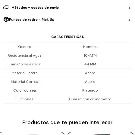
1/10 s y visor de fecha, ideal para uso diario activo y estilo urbano con
Prune
Métodos y costos de envío
precisiondefinida.
Mistral
Puntos de retiro - Pick Up
Resistencia al agua: 100 m (10 ATM), apto para lluvia, salpicaduras y
Camelbak
natación suave; no es buceo profesional.
CARACTERÍSTICAS
Lamy
Genero
Hombre
Incluye 1 año de garantía la maquinaria.
Kaweco
Resistencia al Agua
10-ATM
Tamaño de esfera
44 MM
Material Esfera
Acero
Material Correa
Acero
Color correa
Plateado
Funciones
Cuarzo con cronómetro
Productos que te pueden interesar