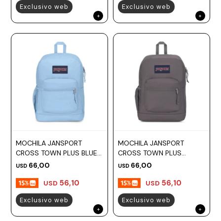
Exclusivo web
Exclusivo web
MOCHILA JANSPORT
MOCHILA JANSPORT
CROSS TOWN PLUS BLUE
CROSS TOWN PLUS
DUSK
GRAPHITE GREY
66,00
66,00
USD
USD
56,10
56,10
USD
USD
Exclusivo web
Exclusivo web