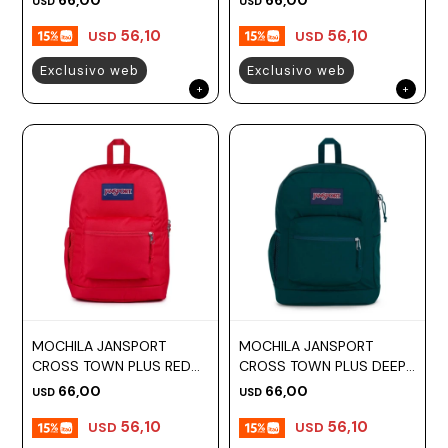
USD
USD
56,10
56,10
USD
USD
Exclusivo web
Exclusivo web
MOCHILA JANSPORT
MOCHILA JANSPORT
CROSS TOWN PLUS RED
CROSS TOWN PLUS DEEP
TAPE
JUNIPER
66,00
66,00
USD
USD
56,10
56,10
USD
USD