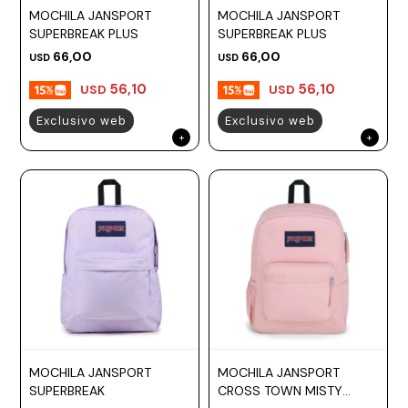
MOCHILA JANSPORT
MOCHILA JANSPORT
Prune
SUPERBREAK PLUS
SUPERBREAK PLUS
Mistral
66,00
66,00
USD
USD
Camelbak
56,10
56,10
USD
USD
Lamy
Exclusivo web
Exclusivo web
Kaweco
MOCHILA JANSPORT
MOCHILA JANSPORT
SUPERBREAK
CROSS TOWN MISTY