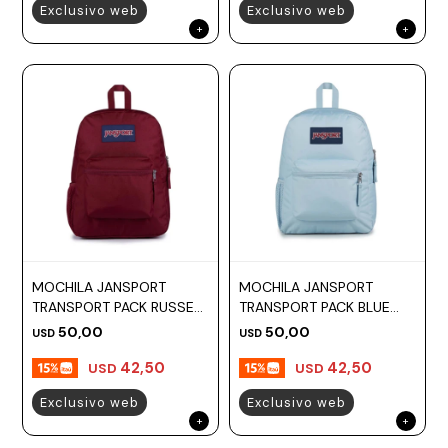
Exclusivo web
Exclusivo web
MOCHILA JANSPORT
MOCHILA JANSPORT
TRANSPORT PACK RUSSET
TRANSPORT PACK BLUE
RED
DESK
50,00
50,00
USD
USD
42,50
42,50
USD
USD
Exclusivo web
Exclusivo web