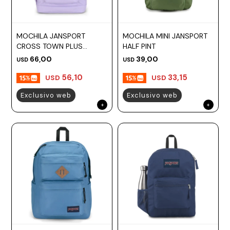
MOCHILA JANSPORT
MOCHILA MINI JANSPORT
CROSS TOWN PLUS
HALF PINT
PASTEL LILAC
66,00
39,00
USD
USD
56,10
33,15
USD
USD
Exclusivo web
Exclusivo web