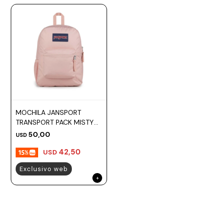
MOCHILA JANSPORT
TRANSPORT PACK MISTY
ROSE
50,00
USD
42,50
USD
Exclusivo web