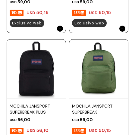
ROSE
59,00
59,00
USD
USD
50,15
50,15
USD
USD
Exclusivo web
Exclusivo web
MOCHILA JANSPORT
MOCHILA JANSPORT
SUPERBREAK PLUS
SUPERBREAK
66,00
59,00
USD
USD
56,10
50,15
USD
USD