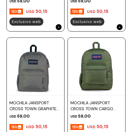
59,00
59,00
USD
USD
50,15
50,15
USD
USD
Exclusivo web
Exclusivo web
MOCHILA JANSPORT
MOCHILA JANSPORT
CROSS TOWN GRAPHITE
CROSS TOWN CARGO
GREY
GREEN
59,00
59,00
USD
USD
50,15
50,15
USD
USD