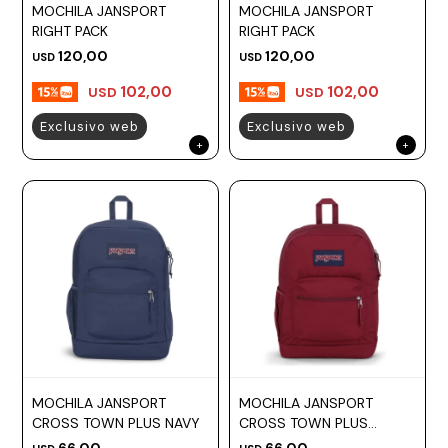
MOCHILA JANSPORT
MOCHILA JANSPORT
RIGHT PACK
RIGHT PACK
120,00
120,00
USD
USD
102,00
102,00
USD
USD
Exclusivo web
Exclusivo web
MOCHILA JANSPORT
MOCHILA JANSPORT
CROSS TOWN PLUS NAVY
CROSS TOWN PLUS
RUSSET RED
66,00
66,00