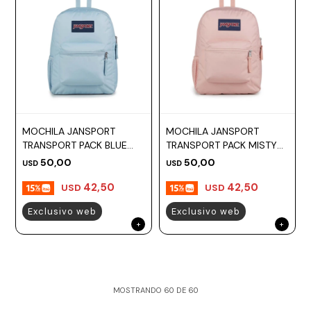
MOCHILA JANSPORT
MOCHILA JANSPORT
TRANSPORT PACK BLUE
TRANSPORT PACK MISTY
DESK
ROSE
50,00
50,00
USD
USD
42,50
42,50
USD
USD
Exclusivo web
Exclusivo web
MOSTRANDO
60
DE
60