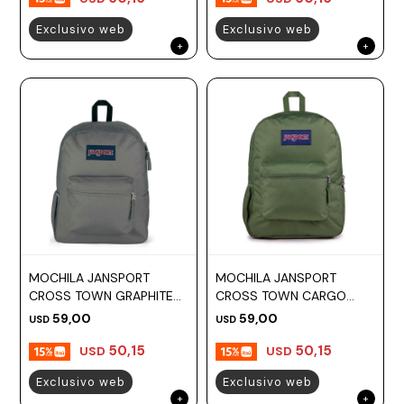
Exclusivo web
Exclusivo web
MOCHILA JANSPORT
MOCHILA JANSPORT
CROSS TOWN GRAPHITE
CROSS TOWN CARGO
GREY
GREEN
59,00
59,00
USD
USD
50,15
50,15
USD
USD
Exclusivo web
Exclusivo web