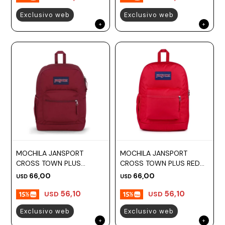
Exclusivo web
Exclusivo web
MOCHILA JANSPORT
MOCHILA JANSPORT
CROSS TOWN PLUS
CROSS TOWN PLUS RED
RUSSET RED
TAPE
66,00
66,00
USD
USD
56,10
56,10
USD
USD
Exclusivo web
Exclusivo web