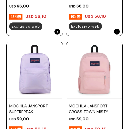
66,00
66,00
USD
USD
Prune
56,10
56,10
USD
USD
Mistral
Exclusivo web
Exclusivo web
Camelbak
Lamy
Kaweco
MOCHILA JANSPORT
MOCHILA JANSPORT
SUPERBREAK
CROSS TOWN MISTY
ROSE
59,00
59,00
USD
USD