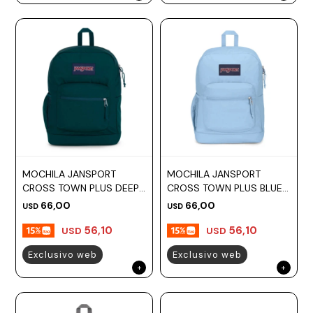
MOCHILA JANSPORT
MOCHILA JANSPORT
CROSS TOWN PLUS DEEP
CROSS TOWN PLUS BLUE
JUNIPER
DUSK
66,00
66,00
USD
USD
56,10
56,10
USD
USD
Exclusivo web
Exclusivo web