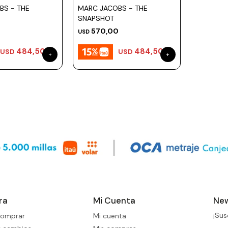
BS - THE
MARC JACOBS - THE
SNAPSHOT
0
570,00
USD
484,50
484,50
USD
USD
ra
Mi Cuenta
New
¡Sus
omprar
Mi cuenta