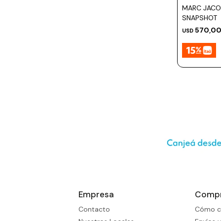
Prune
MARC JACO
SNAPSHOT
Mistral
570,0
USD
Camelbak
Lamy
Kaweco
Empresa
Comp
Contacto
Cómo c