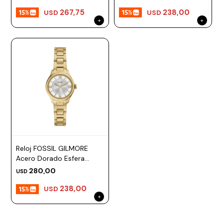
267,75
238,00
USD
USD
Reloj FOSSIL GILMORE
Acero Dorado Esfera
28mm
280,00
USD
238,00
USD