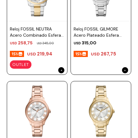
ESCRITURA
Ver
Loria
todo
Studio
Pluma
HIDRATACIÓN
Relojes
Casio
Repuestos
Reloj FOSSIL NEUTRA
Reloj FOSSIL GILMORE
Metal
MOCHILAS
Acero Combinado Esfera
Acero Plateado Esfera
Fossil
Bolígrafo
Plastico
44mm
38mm
258,75
315,00
USD
345,00
USD
USD
ACCESORIOS
Skagen
Rollerball
Accesorios
219,94
267,75
USD
USD
Rosefield
Lápiz
Encendedores
OUTLET
mecánico
OUTLET
Maserati
Lentes
de
BLOG
Armani
sol
Exchange
Ver
WATCHME
Emporio
todo
EN
Armani
accesorios
VIVO
Zippo
Jansport
Empresa
Compra
Blog
Karvik