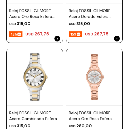
Prune
Reloj FOSSIL GILMORE
Reloj FOSSIL GILMORE
Acero Oro Rosa Esfera
Acero Dorado Esfera
Mistral
38mm
38mm
315,00
315,00
USD
USD
Camelbak
267,75
267,75
USD
USD
Lamy
Kaweco
Reloj FOSSIL GILMORE
Reloj FOSSIL GILMORE
Acero Combinado Esfera
Acero Oro Rosa Esfera
38mm
28mm
315,00
280,00
USD
USD