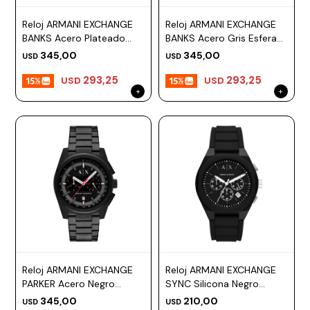
Reloj ARMANI EXCHANGE
Reloj ARMANI EXCHANGE
BANKS Acero Plateado
BANKS Acero Gris Esfera
Esfera 44mm
44mm
345,00
345,00
USD
USD
293,25
293,25
USD
USD
Reloj ARMANI EXCHANGE
Reloj ARMANI EXCHANGE
PARKER Acero Negro
SYNC Silicona Negro
Esfera 42mm
Esfera 44mm
345,00
210,00
USD
USD