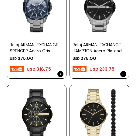
Reloj ARMANI EXCHANGE
Reloj ARMANI EXCHANGE
SPENCER Acero Gris
HAMPTON Acero Plateado
Esfera 44mm
Esfera 46mm
375,00
275,00
USD
USD
318,75
233,75
USD
USD