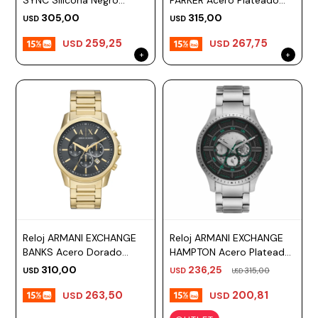
SYNC Silicona Negro
PARKER Acero Plateado
Esfera 42mm
Esfera 42mm
Prune
305,00
315,00
USD
USD
259,25
267,75
Mistral
USD
USD
Camelbak
Lamy
Kaweco
Reloj ARMANI EXCHANGE
Reloj ARMANI EXCHANGE
BANKS Acero Dorado
HAMPTON Acero Plateado
Esfera 44mm
Esfera 46mm
310,00
236,25
USD
USD
315,00
USD
263,50
200,81
USD
USD