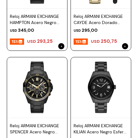
Reloj ARMANI EXCHANGE
Reloj ARMANI EXCHANGE
HAMPTON Acero Negro
CAYDE Acero Dorado
Esfera 46mm
Esfera 42mm
345,00
295,00
USD
USD
293,25
250,75
USD
USD
Reloj ARMANI EXCHANGE
Reloj ARMANI EXCHANGE
SPENCER Acero Negro
KILIAN Acero Negro Esfera
Esfera 44mm
42mm