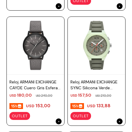
OUTLET
Reloj ARMANI EXCHANGE
Reloj ARMANI EXCHANGE
CAYDE Cuero Gris Esfera
SYNC Silicona Verde
42mm
Esfera 44mm
180,00
157,50
USD
240,00
USD
210,00
USD
USD
153,00
133,88
USD
USD
OUTLET
OUTLET