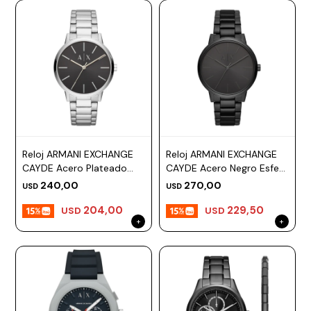
Reloj ARMANI EXCHANGE
Reloj ARMANI EXCHANGE
CAYDE Acero Plateado
CAYDE Acero Negro Esfera
Esfera 42mm
42mm
240,00
270,00
USD
USD
204,00
229,50
USD
USD