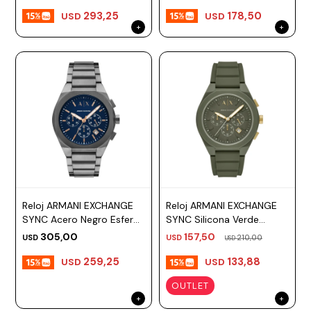
293,25
178,50
USD
USD
Reloj ARMANI EXCHANGE
Reloj ARMANI EXCHANGE
SYNC Acero Negro Esfera
SYNC Silicona Verde
42mm
Esfera 44mm
305,00
157,50
USD
USD
210,00
USD
259,25
133,88
USD
USD
OUTLET