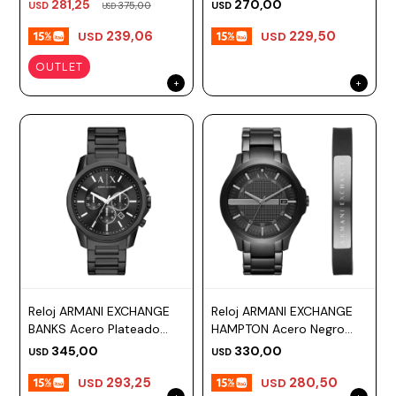
281,25
270,00
USD
375,00
USD
USD
239,06
229,50
USD
USD
OUTLET
Reloj ARMANI EXCHANGE
Reloj ARMANI EXCHANGE
BANKS Acero Plateado
HAMPTON Acero Negro
Esfera 44mm
Esfera 46mm
345,00
330,00
USD
USD
293,25
280,50
USD
USD