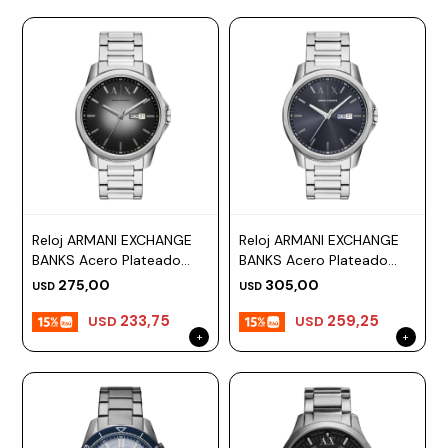
Reloj ARMANI EXCHANGE
Reloj ARMANI EXCHANGE
BANKS Acero Plateado
BANKS Acero Plateado
Esfera 44mm
Esfera 44mm
275,00
305,00
USD
USD
233,75
259,25
USD
USD