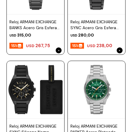
ESCRITURA
Ver
Loria
todo
Studio
Pluma
HIDRATACIÓN
Relojes
Reloj ARMANI EXCHANGE
Reloj ARMANI EXCHANGE
Casio
Repuestos
BANKS Acero Gris Esfera
SYNC Acero Gris Esfera
Metal
MOCHILAS
42mm
42mm
Fossil
Bolígrafo
315,00
280,00
USD
USD
Plastico
ACCESORIOS
267,75
238,00
Skagen
Rollerball
USD
USD
Accesorios
Rosefield
Lápiz
Encendedores
OUTLET
mecánico
Maserati
Lentes
de
BLOG
Armani
sol
Exchange
Ver
WATCHME
Emporio
todo
EN
Armani
accesorios
VIVO
Zippo
Jansport
Empresa
Compra
Blog
Reloj ARMANI EXCHANGE
Reloj ARMANI EXCHANGE
Karvik