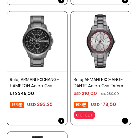
Reloj ARMANI EXCHANGE
Reloj ARMANI EXCHANGE
HAMPTON Acero Gris
DANTE Acero Gris Esfera
Esfera 46mm
42mm
345,00
210,00
USD
USD
280,00
USD
293,25
178,50
USD
USD
OUTLET