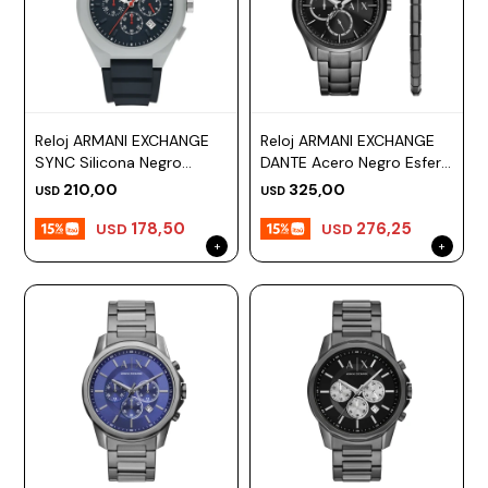
Reloj ARMANI EXCHANGE
Reloj ARMANI EXCHANGE
SYNC Silicona Negro
DANTE Acero Negro Esfera
Esfera 44mm
42mm
210,00
325,00
USD
USD
178,50
276,25
USD
USD