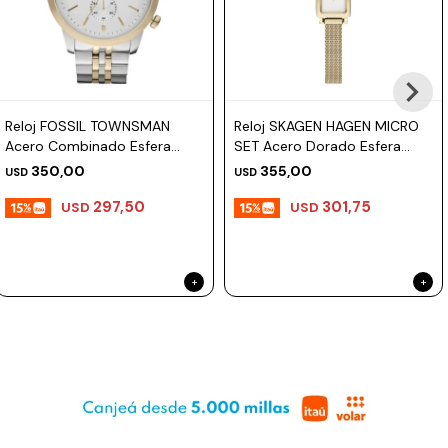
Prune
Mistral
Camelbak
Reloj FOSSIL TOWNSMAN
Reloj SKAGEN HAGEN MICRO
Lamy
Acero Combinado Esfera
SET Acero Dorado Esfera
48mm
30mm
Kaweco
350,00
355,00
USD
USD
297,50
301,75
USD
USD