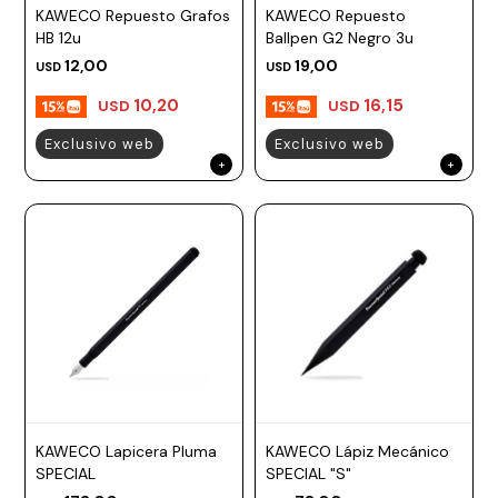
KAWECO Repuesto Grafos
KAWECO Repuesto
HB 12u
Ballpen G2 Negro 3u
12,00
19,00
USD
USD
10,20
16,15
USD
USD
Exclusivo web
Exclusivo web
KAWECO Lapicera Pluma
KAWECO Lápiz Mecánico
SPECIAL
SPECIAL "S"