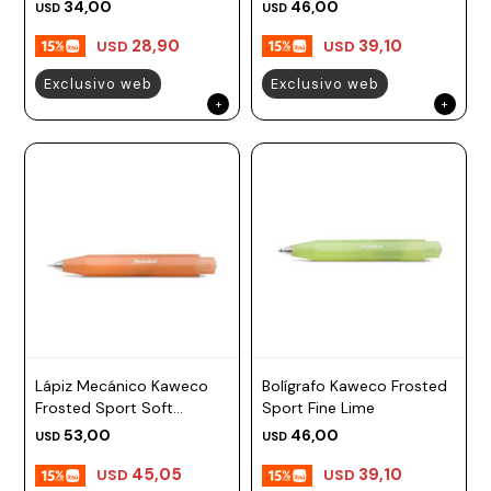
34,00
46,00
USD
USD
28,90
39,10
USD
USD
Exclusivo web
Exclusivo web
Lápiz Mecánico Kaweco
Bolígrafo Kaweco Frosted
Frosted Sport Soft
Sport Fine Lime
Mandarine 0.7 mm
53,00
46,00
USD
USD
45,05
39,10
USD
USD