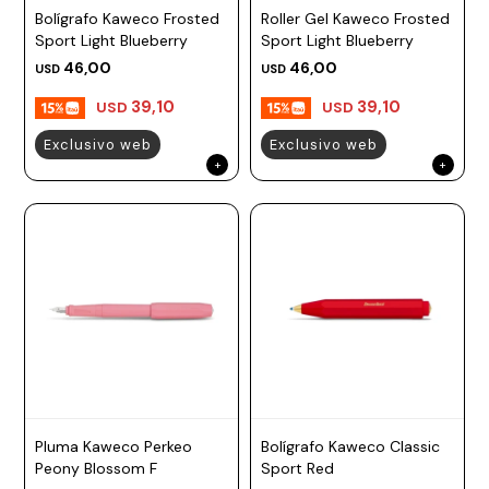
Bolígrafo Kaweco Frosted
Roller Gel Kaweco Frosted
Prune
Sport Light Blueberry
Sport Light Blueberry
Mistral
46,00
46,00
USD
USD
Camelbak
39,10
39,10
USD
USD
Lamy
Exclusivo web
Exclusivo web
Kaweco
Pluma Kaweco Perkeo
Bolígrafo Kaweco Classic
Peony Blossom F
Sport Red