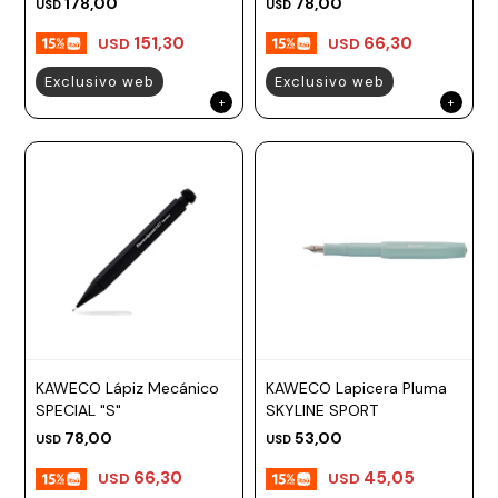
178,00
78,00
USD
USD
151,30
66,30
USD
USD
Exclusivo web
Exclusivo web
KAWECO Lápiz Mecánico
KAWECO Lapicera Pluma
SPECIAL "S"
SKYLINE SPORT
78,00
53,00
USD
USD
66,30
45,05
USD
USD