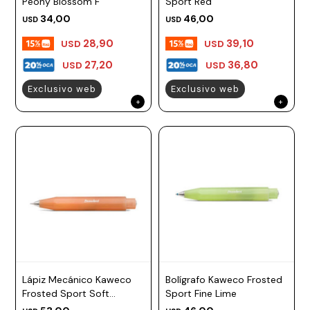
Peony Blossom F
Sport Red
34,00
46,00
USD
USD
28,90
39,10
USD
USD
27,20
36,80
USD
USD
Exclusivo web
Exclusivo web
Lápiz Mecánico Kaweco
Bolígrafo Kaweco Frosted
Frosted Sport Soft
Sport Fine Lime
Mandarine 0.7 mm