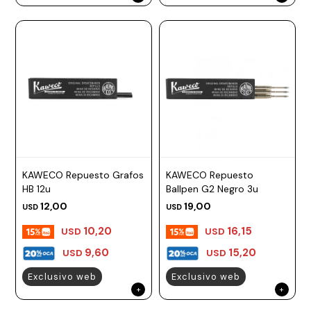
KAWECO Repuesto Grafos
KAWECO Repuesto
HB 12u
Ballpen G2 Negro 3u
12,00
19,00
USD
USD
10,20
16,15
USD
USD
9,60
15,20
USD
USD
Exclusivo web
Exclusivo web