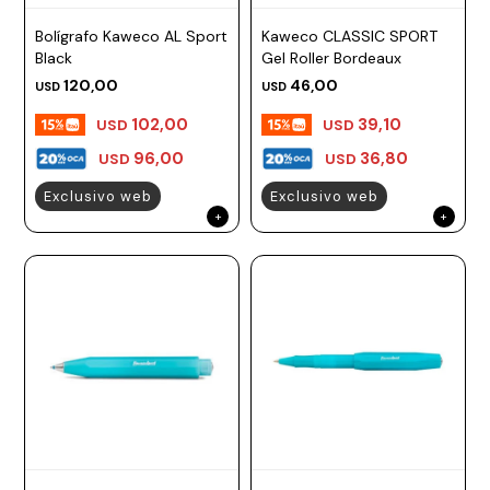
ESCRITURA
Ver
Loria
Bolígrafo Kaweco AL Sport
Kaweco CLASSIC SPORT
todo
Studio
Pluma
HIDRATACIÓN
Relojes
Black
Gel Roller Bordeaux
120,00
46,00
USD
USD
Casio
Repuestos
Metal
MOCHILAS
102,00
39,10
USD
USD
Fossil
Bolígrafo
Plastico
96,00
36,80
USD
USD
ACCESORIOS
Skagen
Rollerball
Accesorios
Exclusivo web
Exclusivo web
Rosefield
Lápiz
Encendedores
OUTLET
mecánico
Maserati
Lentes
de
BLOG
Armani
sol
Exchange
Ver
WATCHME
Emporio
todo
EN
Armani
accesorios
VIVO
Zippo
Jansport
Empresa
Compra
Blog
Karvik