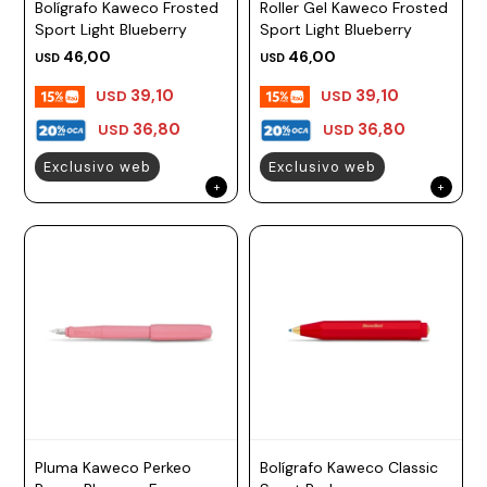
Bolígrafo Kaweco Frosted
Roller Gel Kaweco Frosted
Prune
Sport Light Blueberry
Sport Light Blueberry
46,00
46,00
USD
USD
Mistral
39,10
39,10
USD
USD
Camelbak
36,80
36,80
USD
USD
Lamy
Exclusivo web
Exclusivo web
Kaweco
Pluma Kaweco Perkeo
Bolígrafo Kaweco Classic