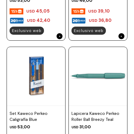
53,00
46,00
USD
USD
45,05
39,10
USD
USD
42,40
36,80
USD
USD
Exclusivo web
Exclusivo web
Set Kaweco Perkeo
Lapicera Kaweco Perkeo
Caligrafía Blue
Roller Ball Breezy Teal
53,00
31,00
USD
USD