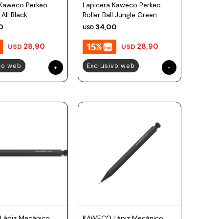
 Kaweco Perkeo
Lapicera Kaweco Perkeo
 All Black
Roller Ball Jungle Green
0
34,00
USD
28,90
28,90
USD
USD
vo web
Exclusivo web
ápiz Mecánico
KAWECO Lápiz Mecánico