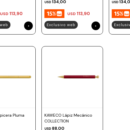
134,00
134,
USD
USD
113,90
113,90
USD
USD
 web
Exclusivo web
Exclusi
icera Pluma
KAWECO Lápiz Mecánico
COLLECTION
88,00
USD