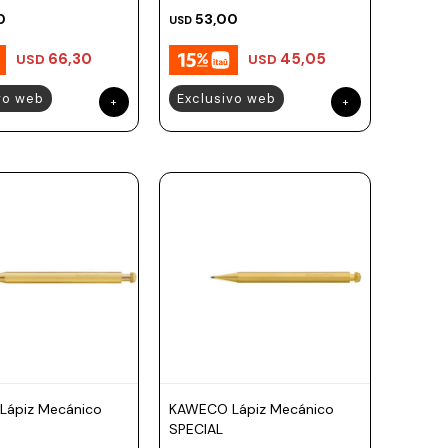
0
53,00
USD
66,30
45,05
USD
USD
vo web
Exclusivo web
ápiz Mecánico
KAWECO Lápiz Mecánico
SPECIAL