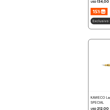
134,00
USD
Exclusivo
KAWECO Lap
SPECIAL
212,00
USD