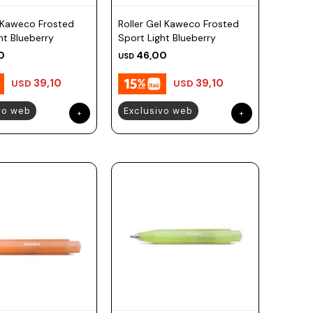
o Kaweco Frosted
Roller Gel Kaweco Frosted
ht Blueberry
Sport Light Blueberry
0
46,00
USD
39,10
39,10
USD
USD
vo web
Exclusivo web