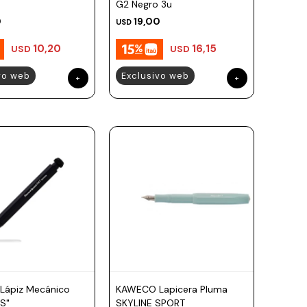
G2 Negro 3u
0
19,00
USD
10,20
16,15
USD
USD
vo web
Exclusivo web
ápiz Mecánico
KAWECO Lapicera Pluma
S"
SKYLINE SPORT