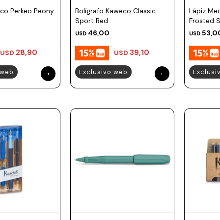
co Perkeo Peony
Bolígrafo Kaweco Classic
Lápiz Me
Sport Red
Frosted S
Mandarin
46,00
53,0
USD
USD
28,90
39,10
USD
USD
 web
Exclusivo web
Exclusi