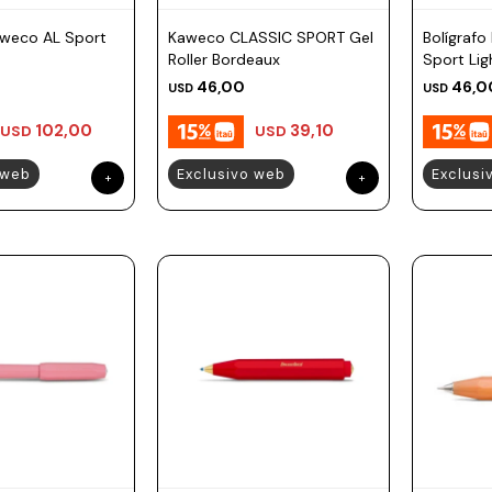
aweco AL Sport
Kaweco CLASSIC SPORT Gel
Bolígraf
Roller Bordeaux
Sport Lig
46,00
46,0
USD
USD
102,00
39,10
USD
USD
 web
Exclusivo web
Exclusi