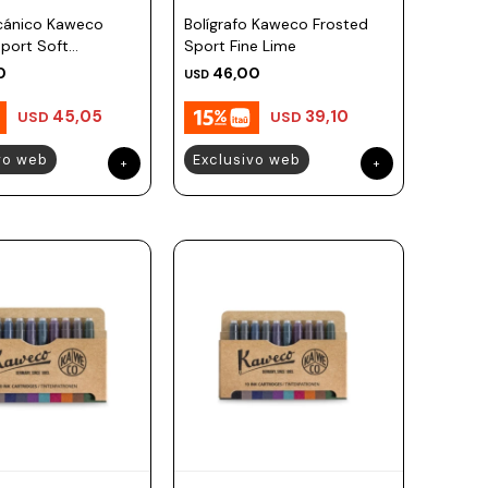
cánico Kaweco
Bolígrafo Kaweco Frosted
port Soft
Sport Fine Lime
e 0.7 mm
0
46,00
USD
45,05
39,10
USD
USD
vo web
Exclusivo web