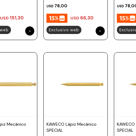
78,00
78,0
USD
USD
151,30
66,30
USD
USD
 web
Exclusivo web
Exclusi
iz Mecánico
KAWECO Lápiz Mecánico
KAWECO L
SPECIAL
SPECIAL