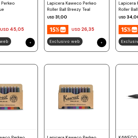
 Perkeo
Lapicera Kaweco Perkeo
Lapicera
lue
Roller Ball Breezy Teal
Roller Ball
31,00
34,0
USD
USD
45,05
26,35
USD
USD
 web
Exclusivo web
Exclusi
aweco Perkeo
Lapicera Kaweco Perkeo
KAWECO L