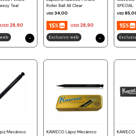
Breezy Teal
Roller Ball All Clear
SPECIAL
34,00
85,0
USD
USD
28,90
28,90
USD
USD
 web
Exclusivo web
Exclusi
iz Mecánico
KAWECO Lápiz Mecánico
KAWECO 