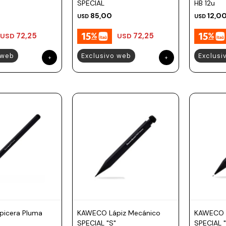
SPECIAL
HB 12u
85,00
12,0
USD
USD
72,25
72,25
USD
USD
 web
Exclusivo web
Exclusi
icera Pluma
KAWECO Lápiz Mecánico
KAWECO L
SPECIAL "S"
SPECIAL "