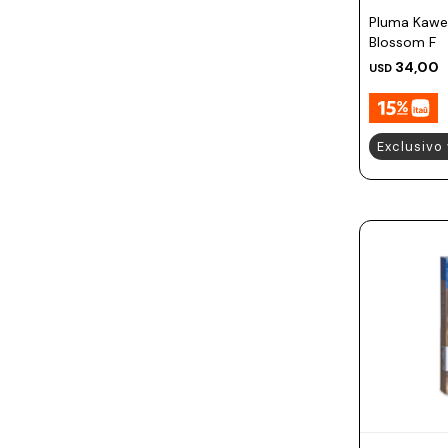
Prune
Pluma Kawe
Mistral
Blossom F
34,00
USD
Camelbak
Lamy
Exclusivo
Kaweco