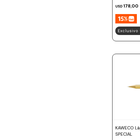
178,00
USD
Exclusivo
KAWECO Láp
SPECIAL