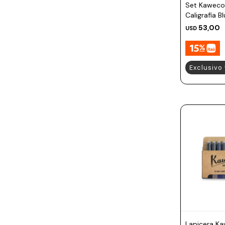
Set Kaweco
Caligrafía B
53,00
USD
Exclusivo
Lapicera K