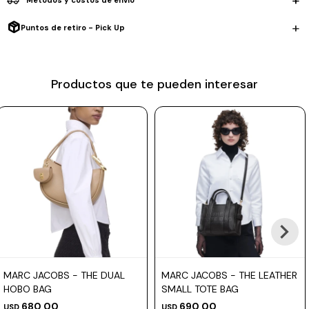
Métodos y costos de envío
Prune
Puntos de retiro - Pick Up
Mistral
Camelbak
Productos que te pueden interesar
Lamy
Kaweco
MARC JACOBS - THE DUAL
MARC JACOBS - THE LEATHER
HOBO BAG
SMALL TOTE BAG
680,00
690,00
USD
USD