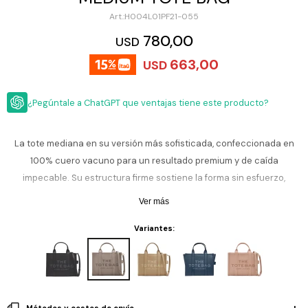
ESCRITURA
Ver
H004L01PF21-055
Loria
todo
Studio
Pluma
HIDRATACIÓN
Relojes
780,00
USD
Casio
Repuestos
663,00
USD
Metal
MOCHILAS
Fossil
Bolígrafo
Plastico
¿Pegúntale a ChatGPT que ventajas tiene este producto?
ACCESORIOS
Skagen
Rollerball
Accesorios
Rosefield
Lápiz
Encendedores
OUTLET
mecánico
La tote mediana en su versión más sofisticada, confeccionada en
Maserati
100% cuero vacuno para un resultado premium y de caída
Lentes
de
BLOG
impecable. Su estructura firme sostiene la forma sin esfuerzo,
Armani
sol
Exchange
mientras las asas reforzadas suman comodidad para el uso diario.
Ver más
Ver
WATCHME
Un básico de cuero que eleva cualquier look, del office al fin de
Emporio
todo
EN
Armani
accesorios
Variantes:
semana.
VIVO
Zippo
Jansport
Empresa
Compra
Blog
Karvik