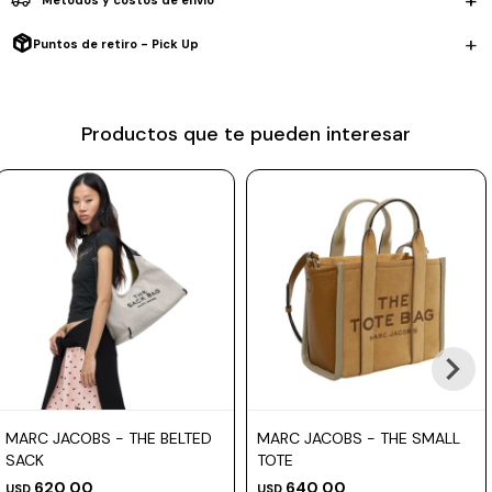
Métodos y costos de envío
Prune
Puntos de retiro - Pick Up
Mistral
Camelbak
Productos que te pueden interesar
Lamy
Kaweco
MARC JACOBS - THE BELTED
MARC JACOBS - THE SMALL
SACK
TOTE
620,00
640,00
USD
USD