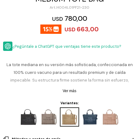
ESCRITURA
Ver
H004L01PF21-230
Loria
todo
Studio
Pluma
HIDRATACIÓN
Relojes
780,00
USD
Casio
Repuestos
663,00
USD
Metal
MOCHILAS
Fossil
Bolígrafo
Plastico
¿Pegúntale a ChatGPT que ventajas tiene este producto?
ACCESORIOS
Skagen
Rollerball
Accesorios
Rosefield
Lápiz
Encendedores
OUTLET
mecánico
La tote mediana en su versión más sofisticada, confeccionada en
Maserati
100% cuero vacuno para un resultado premium y de caída
Lentes
de
BLOG
impecable. Su estructura firme sostiene la forma sin esfuerzo,
Armani
sol
Exchange
mientras las asas reforzadas suman comodidad para el uso diario.
Ver más
Ver
WATCHME
Un básico de cuero que eleva cualquier look, del office al fin de
Emporio
todo
EN
Armani
accesorios
Variantes:
semana.
VIVO
Zippo
Jansport
Empresa
Compra
Blog
Karvik