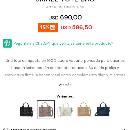
ESCRITURA
Ver
H009L01SP21-055
Loria
todo
Studio
Pluma
HIDRATACIÓN
Relojes
690,00
USD
Casio
Repuestos
586,50
USD
Metal
MOCHILAS
Fossil
Bolígrafo
Plastico
¿Pegúntale a ChatGPT que ventajas tiene este producto?
ACCESORIOS
Skagen
Rollerball
Accesorios
Rosefield
Lápiz
Encendedores
OUTLET
mecánico
Una tote compacta en 100% cuero vacuno, pensada para quienes
Maserati
buscan sofisticación en formato reducido. Su caída prolija y
Lentes
de
BLOG
estructura firme la hacen ideal como complemento diario, mientras
Armani
sol
Exchange
las asas reforzadas suman comodidad al llevarla. Un básico de
Ver más
Ver
WATCHME
cuero en su versión más práctica.
Emporio
todo
EN
Armani
accesorios
Variantes:
VIVO
Zippo
Jansport
Empresa
Compra
Blog
Karvik