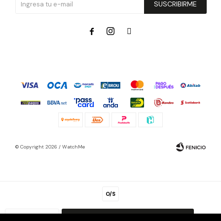
SUSCRIBIRME



© Copyright 2026 / WatchMe
O/S
Fenicio
1
COMPRAR