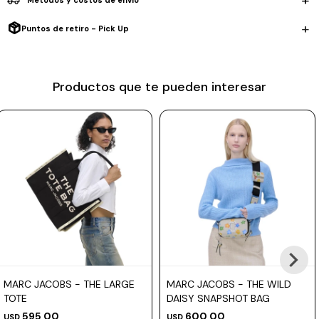
Métodos y costos de envío
Prune
Puntos de retiro - Pick Up
Mistral
Camelbak
Productos que te pueden interesar
Lamy
Kaweco
MARC JACOBS - THE LARGE
MARC JACOBS - THE WILD
TOTE
DAISY SNAPSHOT BAG
595,00
600,00
USD
USD